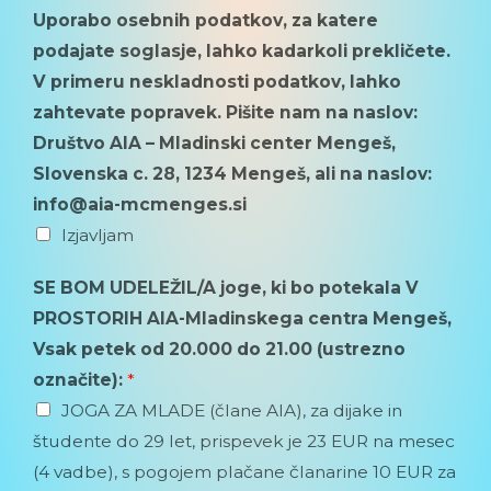
Uporabo osebnih podatkov, za katere
podajate soglasje, lahko kadarkoli prekličete.
V primeru neskladnosti podatkov, lahko
zahtevate popravek. Pišite nam na naslov:
Društvo AIA – Mladinski center Mengeš,
Slovenska c. 28, 1234 Mengeš, ali na naslov:
info@aia-mcmenges.si
Izjavljam
SE BOM UDELEŽIL/A joge, ki bo potekala V
PROSTORIH AIA-Mladinskega centra Mengeš,
Vsak petek od 20.000 do 21.00 (ustrezno
označite):
*
JOGA ZA MLADE (člane AIA), za dijake in
študente do 29 let, prispevek je 23 EUR na mesec
(4 vadbe), s pogojem plačane članarine 10 EUR za