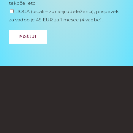
tekoče leto.
JOGA (ostali – zunanji udeleženci), prispevek
za vadbo je 45 EUR za 1 mesec (4 vadbe).
POŠLJI