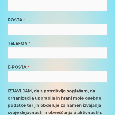
POŠTA
*
TELEFON
*
E-POŠTA
*
IZJAVLJAM, da s potrditvijo soglašam, da
organizacija uporablja in hrani moje osebne
podatke ter jih obdeluje za namen izvajanja
svoje dejavnosti in obveščanja o aktivnostih.