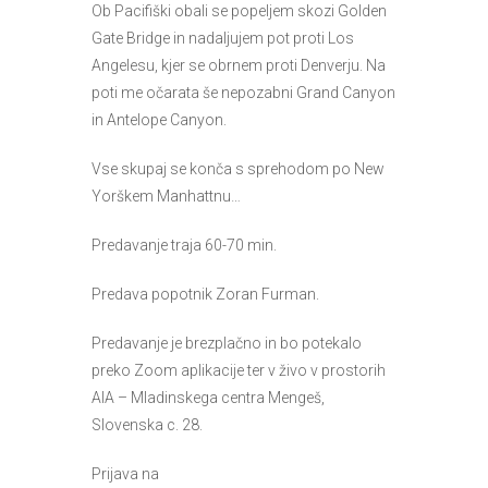
Ob Pacifiški obali se popeljem skozi Golden
Gate Bridge in nadaljujem pot proti Los
Angelesu, kjer se obrnem proti Denverju. Na
poti me očarata še nepozabni Grand Canyon
in Antelope Canyon.
Vse skupaj se konča s sprehodom po New
Yorškem Manhattnu…
Predavanje traja 60-70 min.
Predava popotnik Zoran Furman.
Predavanje je brezplačno in bo potekalo
preko Zoom aplikacije ter v živo v prostorih
AIA – Mladinskega centra Mengeš,
Slovenska c. 28.
Prijava na