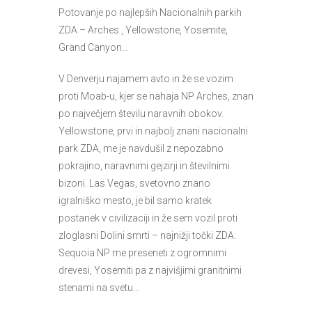
Potovanje po najlepših Nacionalnih parkih
ZDA – Arches , Yellowstone, Yosemite,
Grand Canyon…
V Denverju najamem avto in že se vozim
proti Moab-u, kjer se nahaja NP Arches, znan
po največjem številu naravnih obokov.
Yellowstone, prvi in najbolj znani nacionalni
park ZDA, me je navdušil z nepozabno
pokrajino, naravnimi gejzirji in številnimi
bizoni. Las Vegas, svetovno znano
igralniško mesto, je bil samo kratek
postanek v civilizaciji in že sem vozil proti
zloglasni Dolini smrti – najnižji točki ZDA.
Sequoia NP me preseneti z ogromnimi
drevesi, Yosemiti pa z najvišjimi granitnimi
stenami na svetu…