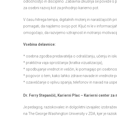
odločnostjo in disciplino. Zabavna izkušnja se poveže s p
za osebni razvoj kot za prihodnjo karierno pot.
V času hitrega tempa, digitalnih motenj in naraščajočih pr
pomagati, da najdemo svojo pot. Ključ ni le v informacijah 
omogočajo, da razvijemo vztrajnost in notranjo motivaci
Vsebina delavnice:
* osebna zgodba predavatelja o odraščanju, učenju in isk
* praktična vaja sproščanja (kratka vizualizacija),
* spodbujanje vrednot in veščin, ki pomagajo pri osebnostn
* pogovor o tem, kako lahko zdrave navade in vrednote po
* ozaveščanje o vplivu spanja, telefonov in navad na uspeh 
Dr. Ferry Stepančič, Karierni Plac – Karierni center z
Je pedagog, raziskovalec in dolgoletni izvajalec izobraževa
na The George Washington University v ZDA, kjer je razisk