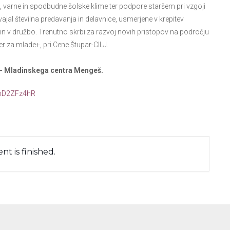
, varne in spodbudne šolske klime ter podpore staršem pri vzgoji
zvajal številna predavanja in delavnice, usmerjene v krepitev
upin v družbo. Trenutno skrbi za razvoj novih pristopov na področju
ter za mlade+, pri Cene Štupar-CILJ.
a – Mladinskega centra Mengeš.
FnD2ZFz4hR
nt is finished.