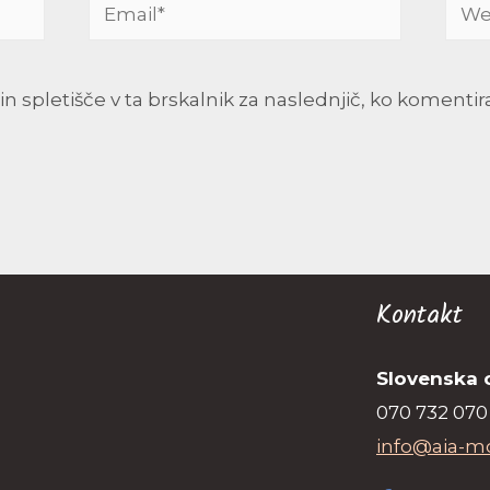
Email*
Webs
in spletišče v ta brskalnik za naslednjič, ko komenti
Kontakt
Slovenska 
070 732 070
info@aia-m