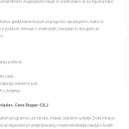
omembnimi življenjskimi nauki in vrednotami, ki so ključne tako
itiskov glede karierne poti se pogosto sprašujemo, kako si
o poklicih, temveč v vrednotah, navadah in disciplini, ki
jo.
anju poklica,
i rasti,
dpirajo karierno pot,
v življenju.
a mlade+, Cene Štupar-CILJ
lnih programov za otroke, mlade, starše in učitelje. Doktoriral je
oval dejavnike pri preprečevanju medvrstniškega nasilja v šolah.