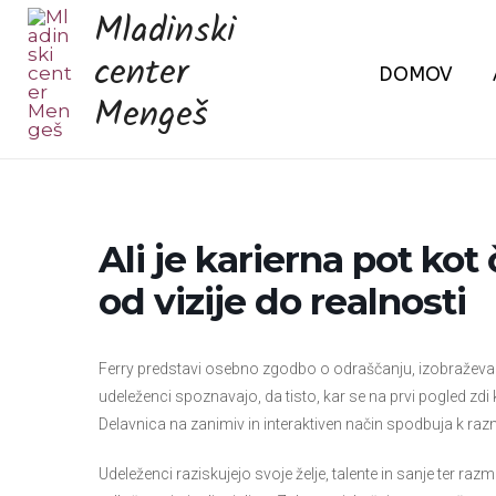
Skip
Mladinski
to
center
DOMOV
content
Mengeš
Ali je karierna pot ko
od vizije do realnosti
Ferry predstavi osebno zgodbo o odraščanju, izobraževanju
udeleženci spoznavajo, da tisto, kar se na prvi pogled zdi ko
Delavnica na zanimiv in interaktiven način spodbuja k razmiš
Udeleženci raziskujejo svoje želje, talente in sanje ter razmi