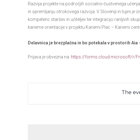
Razvija projekte na področjih socialno-čustvenega učenja
in spremljanju otrokovega razvoja. V Sloveniji in tujini je i
kompetenc staršev in učiteljev ter integracijo ranljivih sk
karierne orientacije v projektu Karierni Plac – Karierni cen
Delavnica je brezplačna in bo potekala v prostorih Ai
Prijava je obvezna na:
https://forms.cloud.microsoft/r/
The eve