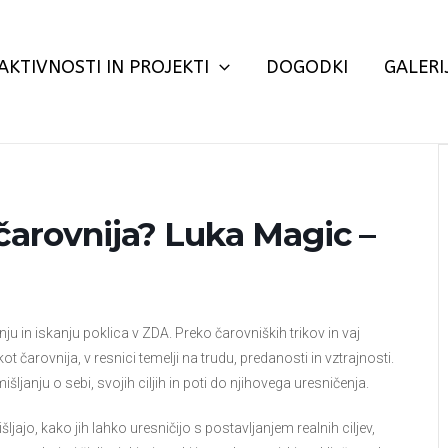
AKTIVNOSTI IN PROJEKTI
DOGODKI
GALERI
t čarovnija? Luka Magic –
 in iskanju poklica v ZDA. Preko čarovniških trikov in vaj
t čarovnija, v resnici temelji na trudu, predanosti in vztrajnosti.
ljanju o sebi, svojih ciljih in poti do njihovega uresničenja.
šljajo, kako jih lahko uresničijo s postavljanjem realnih ciljev,