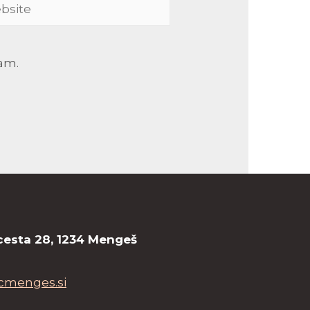
ite
ram.
cesta 28, 1234 Mengeš
cmenges.si