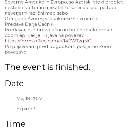
Severno Ameriko in Evropo, so Azorski otoki preplet
neštetih kultur in unikatni že sami po sebi pa tudi
neverjetni različni med sabo.
Obrigada Azores, vsekakor se še vrnemo!
Predava Darja Gačnik.
Predavanje je brezplačno in bo potekalo preko
Zoom aplikacije. Prijava na povezavi:
https://forms.office.com/r/ff4FWTzgNG
Po prijavi vam pred dogodkom pošljemo Zoom
povezavo.
The event is finished.
Date
Maj 18 2022
Expired!
Time