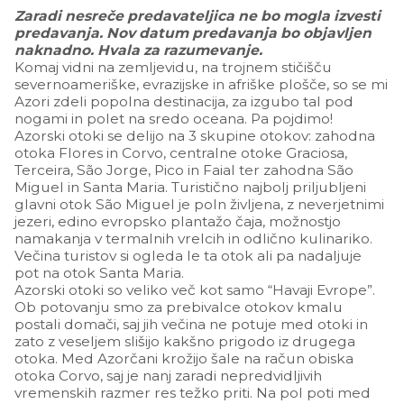
Zaradi nesreče predavateljica ne bo mogla izvesti
predavanja. Nov datum predavanja bo objavljen
naknadno. Hvala za razumevanje.
Komaj vidni na zemljevidu, na trojnem stičišču
severnoameriške, evrazijske in afriške plošče, so se mi
Azori zdeli popolna destinacija, za izgubo tal pod
nogami in polet na sredo oceana. Pa pojdimo!
Azorski otoki se delijo na 3 skupine otokov: zahodna
otoka Flores in Corvo, centralne otoke Graciosa,
Terceira, São Jorge, Pico in Faial ter zahodna São
Miguel in Santa Maria. Turistično najbolj priljubljeni
glavni otok São Miguel je poln življena, z neverjetnimi
jezeri, edino evropsko plantažo čaja, možnostjo
namakanja v termalnih vrelcih in odlično kulinariko.
Večina turistov si ogleda le ta otok ali pa nadaljuje
pot na otok Santa Maria.
Azorski otoki so veliko več kot samo “Havaji Evrope”.
Ob potovanju smo za prebivalce otokov kmalu
postali domači, saj jih večina ne potuje med otoki in
zato z veseljem slišijo kakšno prigodo iz drugega
otoka. Med Azorčani krožijo šale na račun obiska
otoka Corvo, saj je nanj zaradi nepredvidljivih
vremenskih razmer res težko priti. Na pol poti med