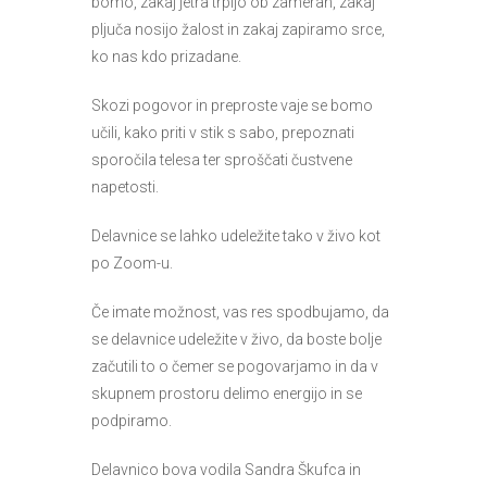
bomo, zakaj jetra trpijo ob zamerah, zakaj
pljuča nosijo žalost in zakaj zapiramo srce,
ko nas kdo prizadane.
Skozi pogovor in preproste vaje se bomo
učili, kako priti v stik s sabo, prepoznati
sporočila telesa ter sproščati čustvene
napetosti.
Delavnice se lahko udeležite tako v živo kot
po Zoom-u.
Če imate možnost, vas res spodbujamo, da
se delavnice udeležite v živo, da boste bolje
začutili to o čemer se pogovarjamo in da v
skupnem prostoru delimo energijo in se
podpiramo.
Delavnico bova vodila Sandra Škufca in