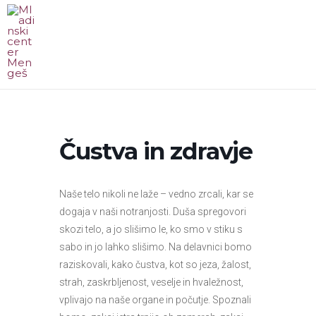
Skip
to
content
MA
ME
Čustva in zdravje
Naše telo nikoli ne laže – vedno zrcali, kar se
dogaja v naši notranjosti. Duša spregovori
skozi telo, a jo slišimo le, ko smo v stiku s
sabo in jo lahko slišimo. Na delavnici bomo
raziskovali, kako čustva, kot so jeza, žalost,
strah, zaskrbljenost, veselje in hvaležnost,
vplivajo na naše organe in počutje. Spoznali