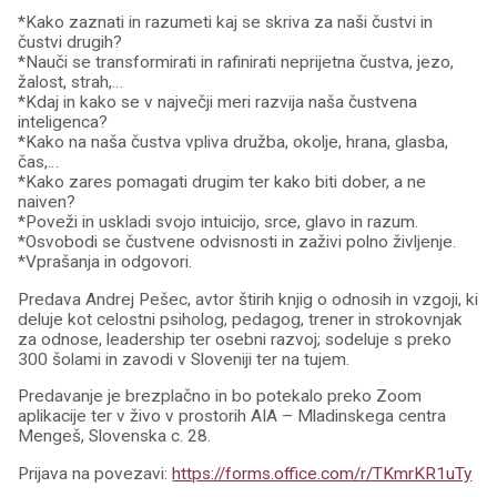
*Kako zaznati in razumeti kaj se skriva za naši čustvi in
čustvi drugih?
*Nauči se transformirati in rafinirati neprijetna čustva, jezo,
žalost, strah,…
*Kdaj in kako se v največji meri razvija naša čustvena
inteligenca?
*Kako na naša čustva vpliva družba, okolje, hrana, glasba,
čas,…
*Kako zares pomagati drugim ter kako biti dober, a ne
naiven?
*Poveži in uskladi svojo intuicijo, srce, glavo in razum.
*Osvobodi se čustvene odvisnosti in zaživi polno življenje.
*Vprašanja in odgovori.
Predava Andrej Pešec, avtor štirih knjig o odnosih in vzgoji, ki
deluje kot celostni psiholog, pedagog, trener in strokovnjak
za odnose, leadership ter osebni razvoj; sodeluje s preko
300 šolami in zavodi v Sloveniji ter na tujem.
Predavanje je brezplačno in bo potekalo preko Zoom
aplikacije ter v živo v prostorih AIA – Mladinskega centra
Mengeš, Slovenska c. 28.
Prijava na povezavi:
https://forms.office.com/r/TKmrKR1uTy