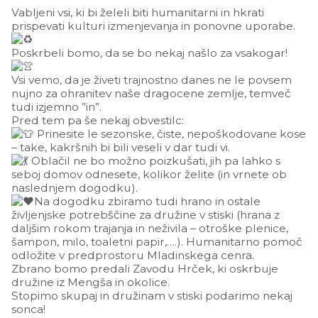
Vabljeni vsi, ki bi želeli biti humanitarni in hkrati
prispevati kulturi izmenjevanja in ponovne uporabe.
Poskrbeli bomo, da se bo nekaj našlo za vsakogar!
Vsi vemo, da je živeti trajnostno danes ne le povsem
nujno za ohranitev naše dragocene zemlje, temveč
tudi izjemno ”in”.
Pred tem pa še nekaj obvestilc:
Prinesite le sezonske, čiste, nepoškodovane kose
– take, kakršnih bi bili veseli v dar tudi vi.
Oblačil ne bo možno poizkušati, jih pa lahko s
seboj domov odnesete, kolikor želite (in vrnete ob
naslednjem dogodku).
Na dogodku zbiramo tudi hrano in ostale
življenjske potrebščine za družine v stiski (hrana z
daljšim rokom trajanja in neživila – otroške plenice,
šampon, milo, toaletni papir,….). Humanitarno pomoč
odložite v predprostoru Mladinskega cenra.
Zbrano bomo predali Zavodu Hrček, ki oskrbuje
družine iz Mengša in okolice.
Stopimo skupaj in družinam v stiski podarimo nekaj
sonca!