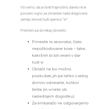
Vsi vemo, da je živeti trajnostno danes ne le
povsem nujno za ohranitev naše dragocene
zemlje, temveč tudi izjemno ”in”.
Pred tem pa še nekaj obvestilc:
Prinesite le sezonske, čiste,
nepoškodovane kose – take,
kakršnih bi bili veseli v dar
tudi vi.
Oblačil ne bo možno
poizkušati, jih pa lahko s seboj
domov odnesete, kolikor
želite (in vrnete ob
naslednjem dogodku).
Za embalažo ne odgovarjamo