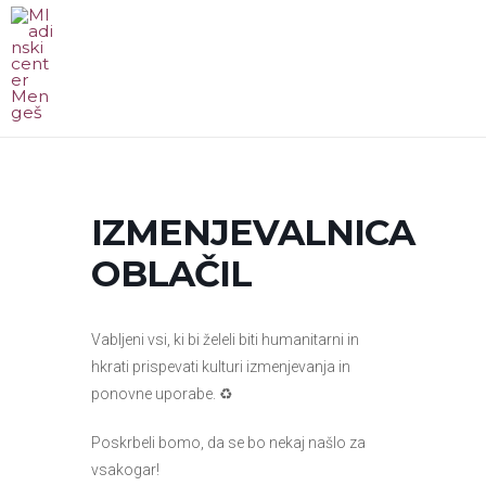
Skip
to
content
MA
ME
IZMENJEVALNICA
OBLAČIL
Vabljeni vsi, ki bi želeli biti humanitarni in
hkrati prispevati kulturi izmenjevanja in
ponovne uporabe. ♻️
Poskrbeli bomo, da se bo nekaj našlo za
vsakogar!