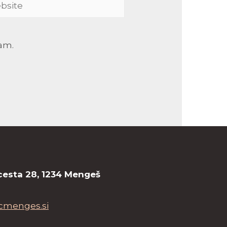
ite
ram.
cesta 28, 1234 Mengeš
cmenges.si