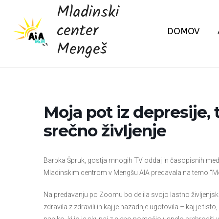
Skip
Mladinski
to
center
DOMOV
content
Mengeš
Moja pot iz depresije,
srečno življenje
Barbka Špruk, gostja mnogih TV oddaj in časopisnih me
Mladinskim centrom v Mengšu AIA predavala na temo “Moja p
Na predavanju po Zoomu bo delila svojo lastno življenjsko
zdravila z zdravili in kaj je nazadnje ugotovila – kaj je ti