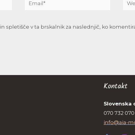
Email*
Webs
in spletišče v ta brskalnik za naslednjič, ko komenti
Kontakt
Slovenska 
070 732 070
info@aia-m