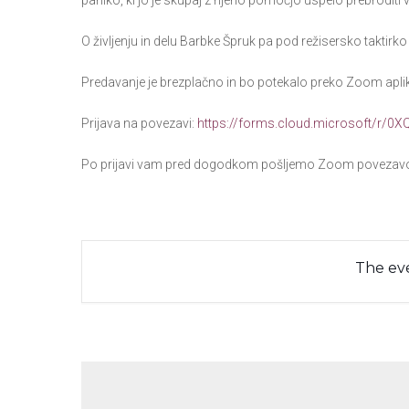
paniko, ki jo je skupaj z njeno pomočjo uspelo prebroditi 
O življenju in delu Barbke Špruk pa pod režisersko taktirko
Predavanje je brezplačno in bo potekalo preko Zoom aplik
Prijava na povezavi:
https://forms.cloud.microsoft/r/0
Po prijavi vam pred dogodkom pošljemo Zoom povezav
The eve