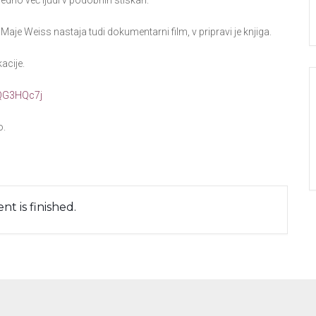
vedno več ljudi v podobnih stiskah.
 Maje Weiss nastaja tudi dokumentarni film, v pripravi je knjiga.
acije.
XQG3HQc7j
o.
nt is finished.