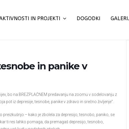
AKTIVNOSTI IN PROJEKTI
DOGODKI
GALERI
 tesnobe in panike v
dijev, bo na BREZPLAČNEM predavanju na zoomu v sodelovanju z
ot iz depresije, tesnobe, panike v zdravo in srečno življenje”.
 preizkušnjo – kako je zbolela za depresijo, tesnobo, paniko, se
sto, kar ti res lahko pomaga, da premagaš depresijo, tesnobo,