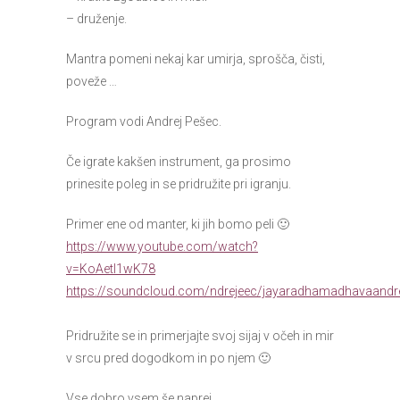
– druženje.
Mantra pomeni nekaj kar umirja, sprošča, čisti,
poveže …
Program vodi Andrej Pešec.
Če igrate kakšen instrument, ga prosimo
prinesite poleg in se pridružite pri igranju.
Primer ene od manter, ki jih bomo peli 🙂
https://www.youtube.com/watch?
v=KoAetl1wK78
https://soundcloud.com/ndrejeec/jayaradhamadhavaandr
Pridružite se in primerjajte svoj sijaj v očeh in mir
v srcu pred dogodkom in po njem 🙂
Vse dobro vsem še naprej,