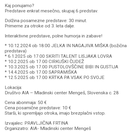
Kaj ponujamo?
Predstave enkrat mesečno, skupaj 6 predstav.
Dolžina posamezne predstave: 30 minut.
Primerne za otroke od 3. leta dalje.
Interaktivne predstave, polne humorja in zabave!
* 10.12.2024 ob 18:00 JELKA IN NAGAJIVA MIŠKA (božična
predstava)
* 6.1.2025 ob 17.00 SKRITI TALENT LISJAKA LOVRA
* 10.2.2025 ob 17.00 CIRKUŠKI ČUDEŽ
* 10.3.2025 ob 17.00 PUSTOLOVŠČINE BIBI IN GUSTIJA
* 14.4.2025 ob 17.00 SAPRAMIŠKA
* 12.5.2025 ob 17.00 KRTKA PA VSAK PO SVOJE
Lokacija:
Društvo AIA – Mladinski center Mengeš, Slovenska c. 28
Cena abonmaja: 50 €
Cena posamične predstave: 10 €
Starši, ki spremljajo otroka, imajo brezplačni vstop.
Izvajalec: PRAVLJIČNA FRTINA
Organizatro: AIA- Mladinski center Mengeš