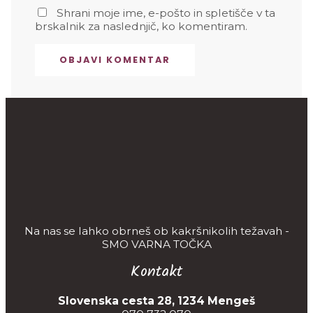
Shrani moje ime, e-pošto in spletišče v ta
brskalnik za naslednjič, ko komentiram.
Na nas se lahko obrneš ob kakršnikolih težavah -
SMO VARNA TOČKA
Kontakt
Slovenska cesta 28, 1234 Mengeš