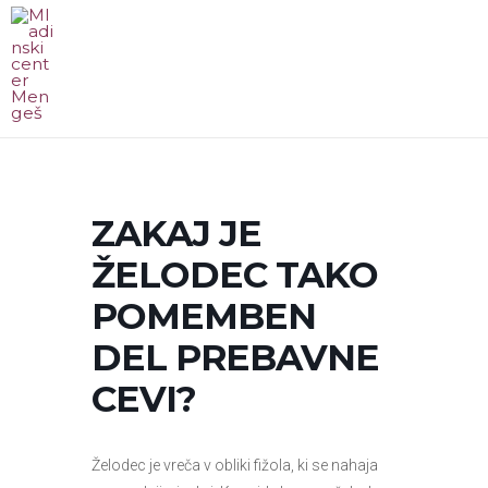
Skip
to
content
MA
ME
ZAKAJ JE
ŽELODEC TAKO
POMEMBEN
DEL PREBAVNE
CEVI?
Želodec je vreča v obliki fižola, ki se nahaja