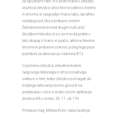
za spodnjimi rebri. Ko pride hrana v želodec,
sluznica želodca izloči klorovodikovo kislino
in encime, ki razgradijo hrano tako, da lahko
nadaljuje pot skozi prebavni sistem.
Želodčna kislina med drugim tudi uniči
škodljive mikrobe, ki so se morda prebili v
telo skupaj s hrano in pijačo, aktivira številne
encime in prebavne sokove, poleg tega pa je
potrebna za absorpcijo vitamina B12.
O pomenu želodca, želodčne kisline,
njegovega telesnega in emocionalnega
vidika in o tem, kako želodcu pomagati do
boljšega delovanja bomo govorili na
predavanju v živo in preko zoom aplikacije
društva AIA v sredo, 30. 11. ob 17h.
Predava mag. Mateja Kržin, naturopatinja.