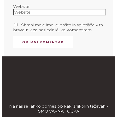
Website
Shrani moje ime, e-pošto in spletišče v ta
brskalnik za naslednjič, ko komentiram.
Na nas se lahko obrneš ob kakršnikolih težavah -
SMO VARNA TOČKA