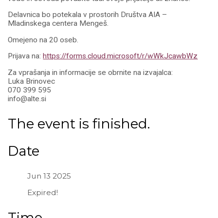
Delavnica bo potekala v prostorih Društva AIA –
Mladinskega centera Mengeš.
Omejeno na 20 oseb.
Prijava na:
https://forms.cloud.microsoft/r/wWkJcawbWz
Za vprašanja in informacije se obrnite na izvajalca:
Luka Brinovec
070 399 595
info@alte.si
The event is finished.
Date
Jun 13 2025
Expired!
Time