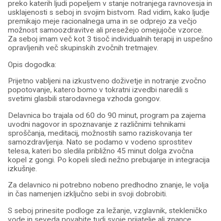
preko katerih ljudi popeljem v stanje notranjega ravnovesja in
usklajenosti s seboj in svojim bistvom. Rad vidim, kako ljudje
premikajo meje racionalnega uma in se odprejo za večjo
možnost samoozdravitve ali presežejo omejujoče vzorce.
Za seboj imam več kot 3 tisoč individualnih terapij in uspešno
opravljenih več skupinskih zvočnih tretmajev.
Opis dogodka:
Prijetno vabljeni na izkustveno doživetje in notranje zvočno
popotovanje, katero bomo v tokratni izvedbi naredili s
svetimi glasbili starodavnega vzhoda gongov.
Delavnica bo trajala od 60 do 90 minut, program pa zajema
uvodni nagovor in spoznavanje z različnimi tehnikami
sproščanja, meditacij, možnostih samo raziskovanja ter
samozdravljenja. Nato se podamo v vodeno sprostitev
telesa, kateri bo sledila približno 45 minut dolga zvočna
kopel z gongi. Po kopeli sledi nežno prebujanje in integracija
izkušnje.
Za delavnico ni potrebno nobeno predhodno znanje, le volja
in čas namenjen izključno sebi in svoji dobrobiti.
S seboj prinesite podloge za ležanje, vzglavnik, stekleničko
vode in seveda povabite tudi svoje prijatelje ali znance.