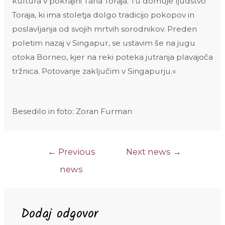
kultura v pokrajini Tana Toraja. Tu domuje ljudstvo
Toraja, ki ima stoletja dolgo tradicijo pokopov in
poslavljanja od svojih mrtvih sorodnikov. Preden
poletim nazaj v Singapur, se ustavim še na jugu
otoka Borneo, kjer na reki poteka jutranja plavajoča
tržnica. Potovanje zaključim v Singapurju.«
Besedilo in foto: Zoran Furman
Navigacija
←
Previous
Next news
→
prispevka
news
Dodaj odgovor