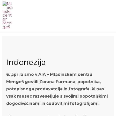
Skip
to
content
MA
ME
Indonezija
6. aprila smo v AIA – Mladinskem centru
Mengeš gostili Zorana Furmana, popotnika,
potopisnega predavatelja in fotografa, ki nas
vsak mesec razveseljuje s svojimi popotniškimi
dogodivščinami in čudovitimi fotografijami.