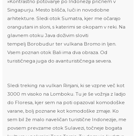
»Kontrastno potovanje po Indoneziji pričnem v
Singapurju. Mesto blišča, luči in novodobne
arhitekture. Sledi otok Sumatra, kjer me očarajo
orangutani in sloni, s katerimi se okopam v reki. Na
glavnem otoku Java doživim sloviti
tempelj Borobudur ter vulkana Bromo in Ijen.
Vsem poznan otok Bali ima dva obraza. Od
turističnega juga do avanturističnega severa.
Sledi treking na vulkan Rinjani, ki se vzpne več kot
3000 m visoko na Lomboku. Tu je še vožnja z ladjo
do Floresa, kjer sem na poti opazoval komodoške
varane, bolj poznane kot komodoške zmaje. Ko
sem bil že malo naveličan turistične Indonezije, me
povsem prevzame otok Sulavezi, točneje bogata