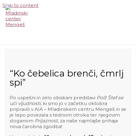
Skip to content
MAIN MENU
“Ko čebelica brenči, čmrlj
spi”
Po uspešni in zelo obiskani predstavi
Polž Štef se
uči vljudnosti
, ki smo jo v začetku oktobra
pripravili v AIA – Mladinskem centru Mengeš in se
je lepo povezala s tednom otroka ter njegovim
sloganom
Prijaznost
, za naše najmlajše prihaja
nova čarobna zgodba!