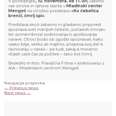
V ponedeljek
, 10. novembra, ob 17. uri,
vabimo
vse otroke in njihove starše v
Mladinski center
Mengeš
na otroško predstavo
»Ko čebelica
brenči, čmrlj spi«
.
Predstava skozi zabavno in glasbeno pripoved
spoznava svet marljivih čebelic, počasnih čmrljev
ter pomembnost sodelovanja in spoštovanja
narave. Otroci bodo ob zgodbi spoznavali, kako
vsako bitje, veliko ali majhno, prispeva svoj del k
ravnovesju v naravi – pa tudi, zakaj si moramo
včasih vzeti čas za počitek – tako kot čmrlj.
Besedilo in foto: Pravljična Frtina v sodelovanju z
AIA – Mladinskim centrom Mengeš
Navigacija prispevka
←
Previous news
Next news
→