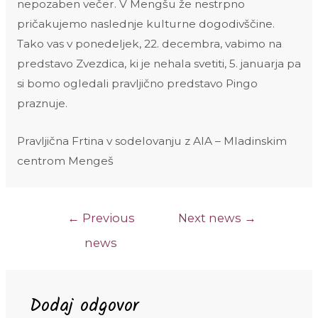
nepozaben večer. V Mengšu že nestrpno
pričakujemo naslednje kulturne dogodivščine.
Tako vas v ponedeljek, 22. decembra, vabimo na
predstavo Zvezdica, ki je nehala svetiti, 5. januarja pa
si bomo ogledali pravljično predstavo Pingo
praznuje.
Pravljična Frtina v sodelovanju z AIA – Mladinskim
centrom Mengeš
Navigacija
←
Previous
Next news
→
prispevka
news
Dodaj odgovor