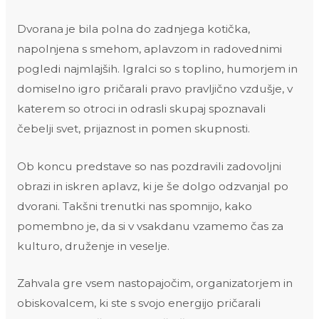
Dvorana je bila polna do zadnjega kotička,
napolnjena s smehom, aplavzom in radovednimi
pogledi najmlajših. Igralci so s toplino, humorjem in
domiselno igro pričarali pravo pravljično vzdušje, v
katerem so otroci in odrasli skupaj spoznavali
čebelji svet, prijaznost in pomen skupnosti.
Ob koncu predstave so nas pozdravili zadovoljni
obrazi in iskren aplavz, ki je še dolgo odzvanjal po
dvorani. Takšni trenutki nas spomnijo, kako
pomembno je, da si v vsakdanu vzamemo čas za
kulturo, druženje in veselje.
Zahvala gre vsem nastopajočim, organizatorjem in
obiskovalcem, ki ste s svojo energijo pričarali