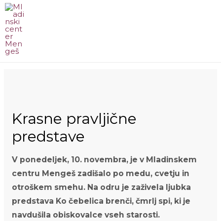
Skip
to
content
MA
ME
Krasne pravljične
predstave
V ponedeljek, 10. novembra, je v Mladinskem
centru Mengeš zadišalo po medu, cvetju in
otroškem smehu. Na odru je zaživela ljubka
predstava Ko čebelica brenči, čmrlj spi, ki je
navdušila obiskovalce vseh starosti.