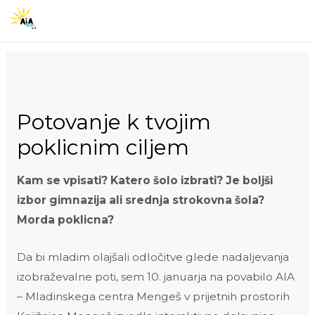
Skip
to
MA
content
ME
Potovanje k tvojim
poklicnim ciljem
Kam se vpisati? Katero šolo izbrati? Je boljši
izbor gimnazija ali srednja strokovna šola?
Morda poklicna?
Da bi mladim olajšali odločitve glede nadaljevanja
izobraževalne poti, sem 10. januarja na povabilo AIA
– Mladinskega centra Mengeš v prijetnih prostorih