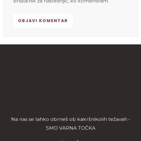
brskalnik za naslednjič, ko komentiram.
Na nas se lahko obrneš ob kakršnikolih težavah -
SMO VARNA TOČKA