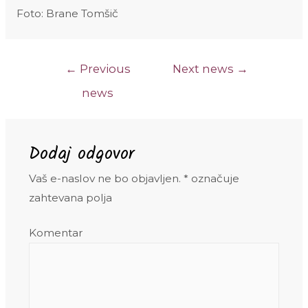
Foto: Brane Tomšič
Navigacija
←
Previous
Next news
→
prispevka
news
Dodaj odgovor
Vaš e-naslov ne bo objavljen.
*
označuje
zahtevana polja
Komentar