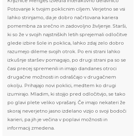
Knjižnice Mengeš izvedla interaktivno delavnico
Potovanje k tvojim poklicnim ciljem. Verjetno se vsi
lahko strinjamo, da je dobro načrtovana kariera
pomembna za srečno in zadovoljno življenje. Starši,
ki so že v svojih najstniških letih sprejemali odločitve
glede izbire šole in poklica, lahko zdaj zelo dobro
razumejo dileme svojih otrok. Po eni strani lahko
izkušnje staršev pomagajo, po drugi strani pa so se
časi precej spremenili in imajo dandanes otroci
drugačne možnosti in odraščajo v drugačnem
okolju. Prihajajo novi poklici, medtem ko drugi
izumirajo. Mladim, ki stojijo pred odločitvijo, se tako
po glavi plete veliko vprašanj. Če imajo nekateri že
skoraj neverjetno jasno izdelano vizijo o svoji bodoči
karieri, pa jih je večina v poplavi možnosti in
informacij zmedena.