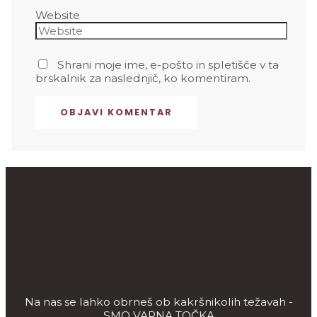
Website
Shrani moje ime, e-pošto in spletišče v ta
brskalnik za naslednjič, ko komentiram.
Na nas se lahko obrneš ob kakršnikolih težavah -
SMO VARNA TOČKA