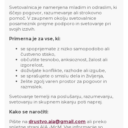
Svetovalnica je namenjena mladim in odraslim, ki
iščejo pogovor, razumevanje ali strokovno
pomoč. V zaupnem okolju svetovalnice
posameznik prejme podporo in svetovanje pri
svojih izzivih.
Primerna je za vse, ki:
se spoprijemate z nizko samopodobo ali
čustveno stisko,
občutite tesnobo, anksioznost, žalost ali
izgorelost,
doživljate konflikte, razhode ali izgube,
se sprašujete o smislu dela in življenja,
želite zgolj varen prostor za pogovor in
razmislek.
Svetovanje temelji na poslušanju, razumevanju,
svetovanju in skupnem iskanju poti naprej.
Kako se naročiti:
Pišite na
drustvo.aia@gmail.com
ali preko
spletne strani AIA -McM. Vse informacije so