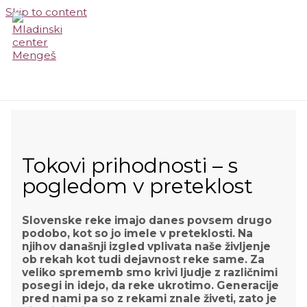
Skip to content
MAIN MENU
Tokovi prihodnosti – s
pogledom v preteklost
Slovenske reke imajo danes povsem drugo
podobo, kot so jo imele v preteklosti. Na
njihov današnji izgled vplivata naše življenje
ob rekah kot tudi dejavnost reke same. Za
veliko sprememb smo krivi ljudje z različnimi
posegi in idejo, da reke ukrotimo. Generacije
pred nami pa so z rekami znale živeti, zato je