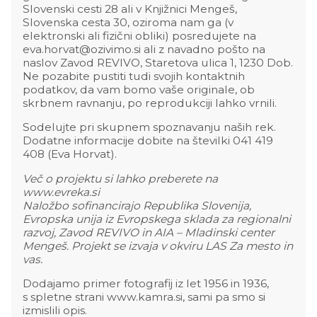
Slovenski cesti 28 ali v Knjižnici Mengeš,
Slovenska cesta 30, oziroma nam ga (v
elektronski ali fizični obliki) posredujete na
eva.horvat@ozivimo.si ali z navadno pošto na
naslov Zavod REVIVO, Staretova ulica 1, 1230 Dob.
Ne pozabite pustiti tudi svojih kontaktnih
podatkov, da vam bomo vaše originale, ob
skrbnem ravnanju, po reprodukciji lahko vrnili.
Sodelujte pri skupnem spoznavanju naših rek.
Dodatne informacije dobite na številki 041 419
408 (Eva Horvat).
Več o projektu si lahko preberete na
www.evreka.si
Naložbo sofinancirajo Republika Slovenija,
Evropska unija iz Evropskega sklada za regionalni
razvoj, Zavod REVIVO in AIA – Mladinski center
Mengeš. Projekt se izvaja v okviru LAS Za mesto in
vas.
Dodajamo primer fotografij iz let 1956 in 1936,
s spletne strani www.kamra.si, sami pa smo si
izmislili opis.