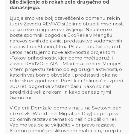
bilo življenje ob rekah zelo drugačno od
današnjega.
Ljudje smo vse bolj ozaveščeni o pomenu rek in
tudi v Zavodu REVIVO si želimo obuditi miselnost,
da so reke dragocen vir življenja. Nekateri se
boste spomnili dogodka EkoReka v Mengšu,
naravoslovnih delavnic, predstavitve vodomernih
naprav FreeStation, filma Pšata – tok življenja itd.
Letos načrtujemo nove aktivnosti s projektom
»Tokovi prihodnosti«, kjer bomo moči združili
Zavod REVIVO in AIA – Mladinski center Mengeš.
V tem projektu želimo poleg drugih aktivnosti, o
katerih vas bomo obveščali, predstaviti lokalne
reke skozi zgodovino. Preslikati želimo čas izpred
200 let, dogodke v tistem času, kako so naši
predniki živeli z rekami in kako danes z njimi
živimo mi.
V Galeriji Domžale bomo v maju na Svetovni dan
rib selivk (World Fish Migration Day) odprli prvo
od osmih razstav s tematiko naših okoliških rek.
Vabimo vas, da se vključite v pripravo razstave.
Iščemo pomoč pri slikovnem materialu, torej da