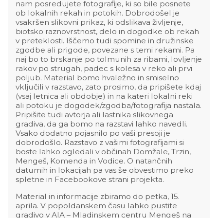
nam posredujete fotografije, ki so bile posnete
ob lokalnih rekah in potokih. Dobrodošel je
vsakršen slikovni prikaz, ki odslikava življenje,
biotsko raznovrstnost, delo in dogodke ob rekah
v preteklosti. Iščemo tudi spomine in družinske
zgodbe ali prigode, povezane s temi rekami. Pa
naj bo to brskanje po tolmunih za ribami, lovljenje
rakov po strugah, padec s kolesa v reko ali prvi
poljub. Material bomo hvaležno in smiselno
vključili v razstavo, zato prosimo, da pripišete kdaj
(vsaj letnica ali obdobje) in na kateri lokalni reki
ali potoku je dogodek/zgodba/fotografija nastala.
Pripišite tudi avtorja ali lastnika slikovnega
gradiva, da ga bomo na razstavi lahko navedli.
Vsako dodatno pojasnilo po vaši presoji je
dobrodošlo. Razstavo z vašimi fotografijami si
boste lahko ogledali v občinah Domžale, Trzin,
Mengeš, Komenda in Vodice. O natančnih
datumih in lokacijah pa vas še obvestimo preko
spletne in Facebookove strani projekta.
Material in informacije zbiramo do petka, 15.
aprila. V popoldanskem času lahko pustite
gradivo v AIA – Mladinskem centru Mengeš na