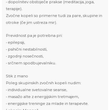
• dopolnitev obstoječe prakse (meditacija, joga,
terapije).
Zvočne kopeli so primerne tudi za pare, skupine in
otroke (če jim ustreza mir).
Previdnost pa je potrebna pri:
• epilepsiji,
• psihični nestabilnosti,
• zgodnji nosečnosti,
• srčnem spodbujevalniku.
Stik z mano
Poleg skupinskih zvočnih kopeli nudim:
• individualne svetovalne seanse,
• masažo alte z energijskim tretmajem,
• energijske treninge za mlade in terapevte.