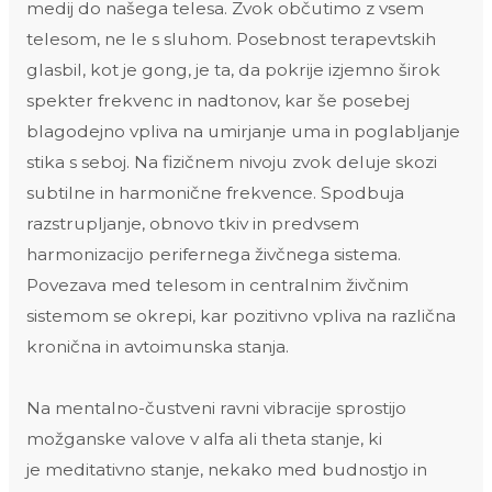
medij do našega telesa. Zvok občutimo z vsem
telesom, ne le s sluhom. Posebnost terapevtskih
glasbil, kot je gong, je ta, da pokrije izjemno širok
spekter frekvenc in nadtonov, kar še posebej
blagodejno vpliva na umirjanje uma in poglabljanje
stika s seboj. Na fizičnem nivoju zvok deluje skozi
subtilne in harmonične frekvence. Spodbuja
razstrupljanje, obnovo tkiv in predvsem
harmonizacijo perifernega živčnega sistema.
Povezava med telesom in centralnim živčnim
sistemom se okrepi, kar pozitivno vpliva na različna
kronična in avtoimunska stanja.
Na mentalno-čustveni ravni vibracije sprostijo
možganske valove v alfa ali theta stanje, ki
je meditativno stanje, nekako med budnostjo in