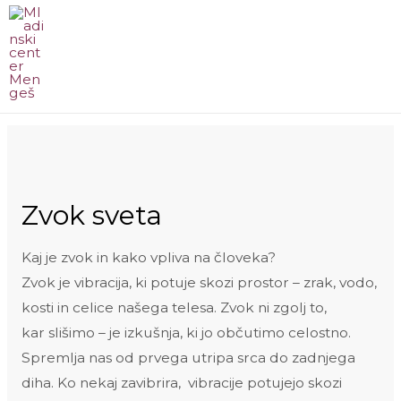
Skip
to
content
MA
ME
Zvok sveta
Kaj je zvok in kako vpliva na človeka?
Zvok je vibracija, ki potuje skozi prostor – zrak, vodo,
kosti in celice našega telesa. Zvok ni zgolj to,
kar slišimo – je izkušnja, ki jo občutimo celostno.
Spremlja nas od prvega utripa srca do zadnjega
diha. Ko nekaj zavibrira, vibracije potujejo skozi