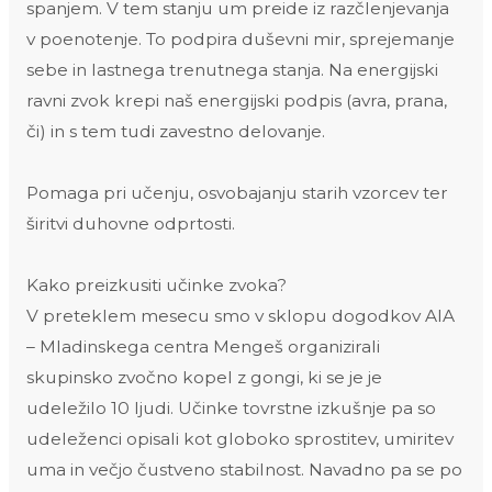
spanjem. V tem stanju um preide iz razčlenjevanja
v poenotenje. To podpira duševni mir, sprejemanje
sebe in lastnega trenutnega stanja. Na energijski
ravni zvok krepi naš energijski podpis (avra, prana,
či) in s tem tudi zavestno delovanje.
Pomaga pri učenju, osvobajanju starih vzorcev ter
širitvi duhovne odprtosti.
Kako preizkusiti učinke zvoka?
V preteklem mesecu smo v sklopu dogodkov AIA
– Mladinskega centra Mengeš organizirali
skupinsko zvočno kopel z gongi, ki se je je
udeležilo 10 ljudi. Učinke tovrstne izkušnje pa so
udeleženci opisali kot globoko sprostitev, umiritev
uma in večjo čustveno stabilnost. Navadno pa se po