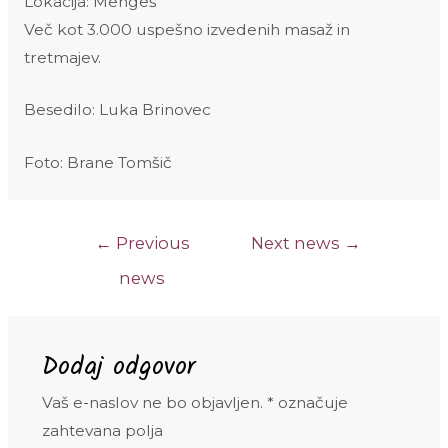
Lokacija: Mengeš
Več kot 3.000 uspešno izvedenih masaž in
tretmajev.
Besedilo: Luka Brinovec
Foto: Brane Tomšič
Navigacija
←
Previous
Next news
→
prispevka
news
Dodaj odgovor
Vaš e-naslov ne bo objavljen.
*
označuje
zahtevana polja