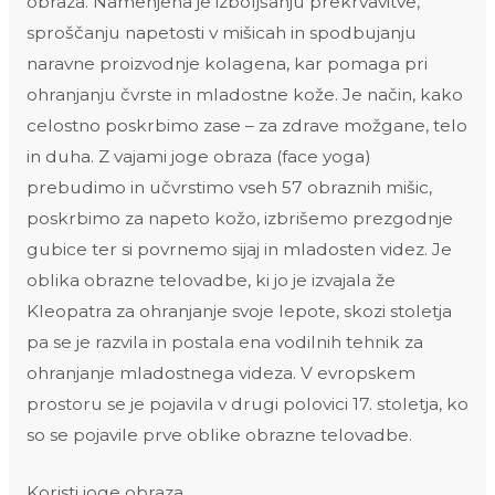
obraza. Namenjena je izboljšanju prekrvavitve,
sproščanju napetosti v mišicah in spodbujanju
naravne proizvodnje kolagena, kar pomaga pri
ohranjanju čvrste in mladostne kože. Je način, kako
celostno poskrbimo zase – za zdrave možgane, telo
in duha. Z vajami joge obraza (face yoga)
prebudimo in učvrstimo vseh 57 obraznih mišic,
poskrbimo za napeto kožo, izbrišemo prezgodnje
gubice ter si povrnemo sijaj in mladosten videz. Je
oblika obrazne telovadbe, ki jo je izvajala že
Kleopatra za ohranjanje svoje lepote, skozi stoletja
pa se je razvila in postala ena vodilnih tehnik za
ohranjanje mladostnega videza. V evropskem
prostoru se je pojavila v drugi polovici 17. stoletja, ko
so se pojavile prve oblike obrazne telovadbe.
Koristi joge obraza