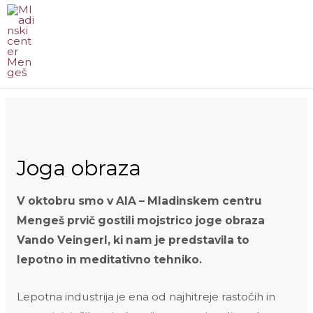
Skip
to
content
MA
ME
Joga obraza
V oktobru smo v AIA – Mladinskem centru
Mengeš prvič gostili mojstrico joge obraza
Vando Veingerl, ki nam je predstavila to
lepotno in meditativno tehniko.
Lepotna industrija je ena od najhitreje rastočih in