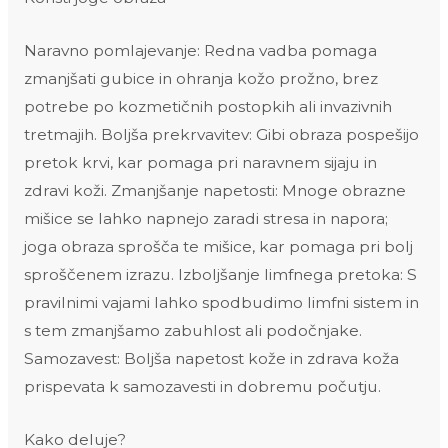
Naravno pomlajevanje: Redna vadba pomaga
zmanjšati gubice in ohranja kožo prožno, brez
potrebe po kozmetičnih postopkih ali invazivnih
tretmajih. Boljša prekrvavitev: Gibi obraza pospešijo
pretok krvi, kar pomaga pri naravnem sijaju in
zdravi koži. Zmanjšanje napetosti: Mnoge obrazne
mišice se lahko napnejo zaradi stresa in napora;
joga obraza sprošča te mišice, kar pomaga pri bolj
sproščenem izrazu. Izboljšanje limfnega pretoka: S
pravilnimi vajami lahko spodbudimo limfni sistem in
s tem zmanjšamo zabuhlost ali podočnjake.
Samozavest: Boljša napetost kože in zdrava koža
prispevata k samozavesti in dobremu počutju.
Kako deluje?