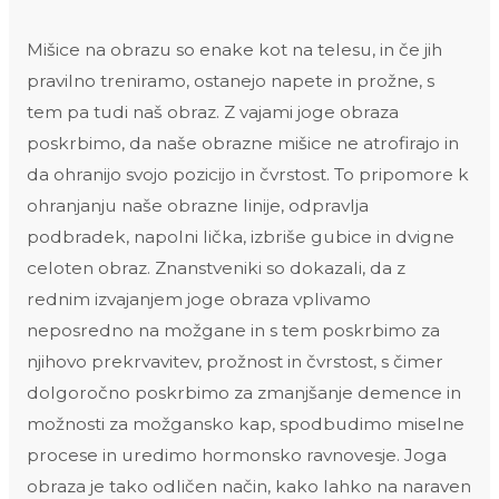
Mišice na obrazu so enake kot na telesu, in če jih
pravilno treniramo, ostanejo napete in prožne, s
tem pa tudi naš obraz. Z vajami joge obraza
poskrbimo, da naše obrazne mišice ne atrofirajo in
da ohranijo svojo pozicijo in čvrstost. To pripomore k
ohranjanju naše obrazne linije, odpravlja
podbradek, napolni lička, izbriše gubice in dvigne
celoten obraz. Znanstveniki so dokazali, da z
rednim izvajanjem joge obraza vplivamo
neposredno na možgane in s tem poskrbimo za
njihovo prekrvavitev, prožnost in čvrstost, s čimer
dolgoročno poskrbimo za zmanjšanje demence in
možnosti za možgansko kap, spodbudimo miselne
procese in uredimo hormonsko ravnovesje. Joga
obraza je tako odličen način, kako lahko na naraven