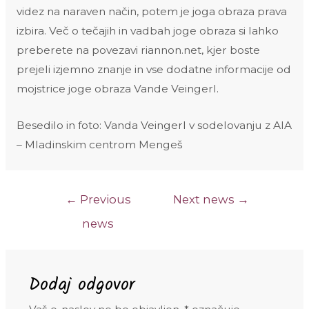
videz na naraven način, potem je joga obraza prava
izbira. Več o tečajih in vadbah joge obraza si lahko
preberete na povezavi riannon.net, kjer boste
prejeli izjemno znanje in vse dodatne informacije od
mojstrice joge obraza Vande Veingerl.
Besedilo in foto: Vanda Veingerl v sodelovanju z AIA
– Mladinskim centrom Mengeš
Navigacija
←
Previous
Next news
→
prispevka
news
Dodaj odgovor