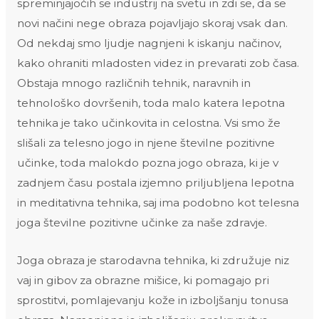
spreminjajočih se industrij na svetu in zdi se, da se
novi načini nege obraza pojavljajo skoraj vsak dan.
Od nekdaj smo ljudje nagnjeni k iskanju načinov,
kako ohraniti mladosten videz in prevarati zob časa.
Obstaja mnogo različnih tehnik, naravnih in
tehnološko dovršenih, toda malo katera lepotna
tehnika je tako učinkovita in celostna. Vsi smo že
slišali za telesno jogo in njene številne pozitivne
učinke, toda malokdo pozna jogo obraza, ki je v
zadnjem času postala izjemno priljubljena lepotna
in meditativna tehnika, saj ima podobno kot telesna
joga številne pozitivne učinke za naše zdravje.
Joga obraza je starodavna tehnika, ki združuje niz
vaj in gibov za obrazne mišice, ki pomagajo pri
sprostitvi, pomlajevanju kože in izboljšanju tonusa