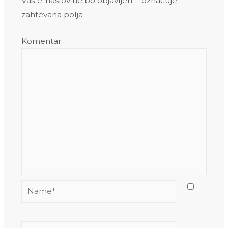
Vaš e-naslov ne bo objavljen.
*
označuje
zahtevana polja
Komentar
Name*
Email*