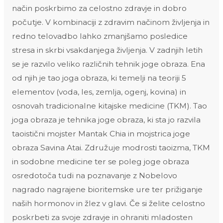
način poskrbimo za celostno zdravje in dobro
počutje. V kombinaciji z zdravim načinom življenja in
redno telovadbo lahko zmanjšamo posledice
stresa in skrbi vsakdanjega življenja. V zadnjih letih
se je razvilo veliko različnih tehnik joge obraza. Ena
od njih je tao joga obraza, ki temelji na teoriji 5
elementov (voda, les, zemlja, ogenj, kovina) in
osnovah tradicionalne kitajske medicine (TKM). Tao
joga obraza je tehnika joge obraza, ki sta jo razvila
taoistični mojster Mantak Chia in mojstrica joge
obraza Savina Atai. Združuje modrosti taoizma, TKM
in sodobne medicine ter se poleg joge obraza
osredotoča tudi na poznavanje z Nobelovo
nagrado nagrajene bioritemske ure ter prižiganje
naših hormonov in žlez v glavi. Če si želite celostno
poskrbeti za svoje zdravje in ohraniti mladosten